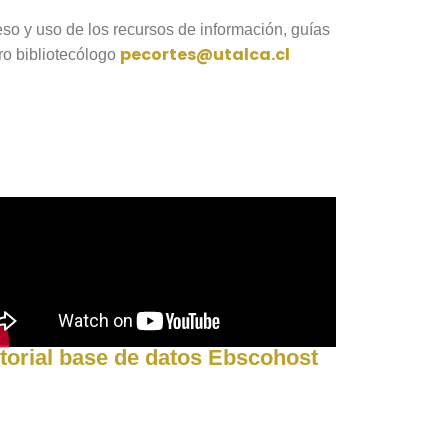
eso y uso de los recursos de información, guías
pecortes@utalca.cl
ro bibliotecólogo
torial base de datos Ebscohost