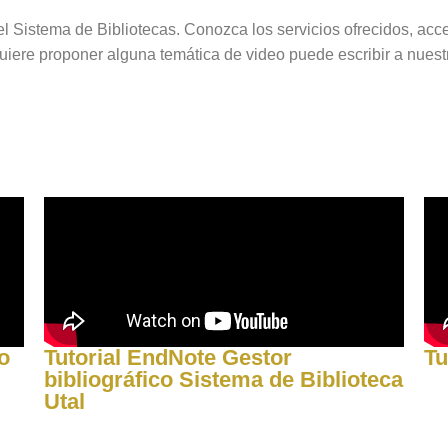
l Sistema de Bibliotecas. Conozca los servicios ofrecidos, acc
 quiere proponer alguna temática de video puede escribir a nuest
o
Tutorial EndNote Gestor
Tu
bibliográfico Sistema de Biblioteca
Utal