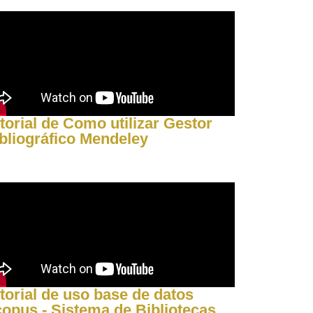
torial de Como utilizar Gestor
bliográfico Mendeley
torial de uso base de datos
opus - Sistema de Bibliotecas