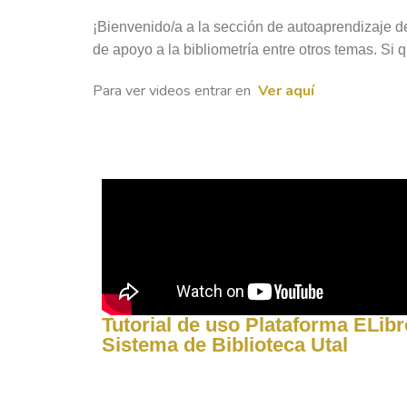
¡Bienvenido/a a la sección de autoaprendizaje de
de apoyo a la bibliometría entre otros temas. Si
Para ver videos entrar en
Ver aquí
Tutorial de uso Plataforma ELibr
Sistema de Biblioteca Utal