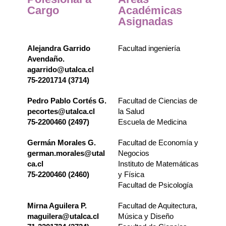
Cargo
Académicas
Asignadas
Alejandra Garrido
Facultad ingeniería
Avendaño.
agarrido@utalca.cl
75-2201714 (3714)
Pedro Pablo Cortés G.
Facultad de Ciencias de
pecortes@utalca.cl
la Salud
75-2200460 (2497)
Escuela de Medicina
Germán Morales G.
Facultad de Economía y
german.morales@utal
Negocios
ca.cl
Instituto de Matemáticas
75-2200460 (2460)
y Física
Facultad de Psicología
Mirna Aguilera P.
Facultad de Aquitectura,
maguilera@utalca.cl
Música y Diseño