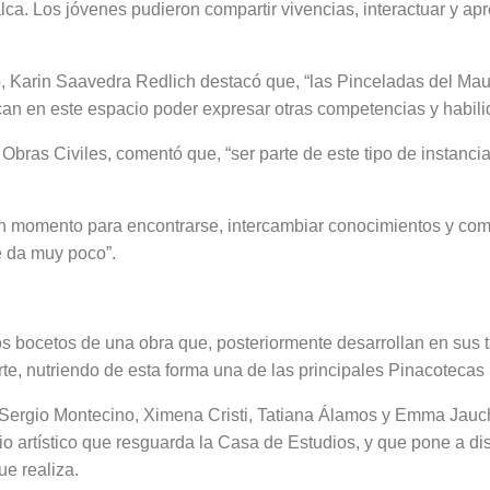
lca. Los jóvenes pudieron compartir vivencias, interactuar y ap
o, Karin Saavedra Redlich destacó que, “las Pinceladas del Ma
an en este espacio poder expresar otras competencias y habilid
Obras Civiles, comentó que, “ser parte de este tipo de instanci
n momento para encontrarse, intercambiar conocimientos y comp
e da muy poco”.
los bocetos de una obra que, posteriormente desarrollan en sus 
te, nutriendo de esta forma una de las principales Pinacotecas
Sergio Montecino, Ximena Cristi, Tatiana Álamos y Emma Jauch,
nio artístico que resguarda la Casa de Estudios, y que pone a d
e realiza.