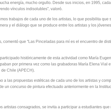
e mucha energía, mucho orgullo. Desde sus inicios, en 1995, cada
ndo vínculos indisolubles”, valoró.
imos trabajos de cada uno de los artistas, lo que posibilita que
enera y el diálogo que se produce entre los artistas y los jóven
, comentó que “Las Pinceladas para mí es el encuentro de disti
n participado históricamente de esta actividad como María Euge
ticipaban por primera vez como las grabadoras María Elena Vial e
es de Chile (APECH).
no a las propuestas estéticas de cada uno de los artistas y com
de un concurso de pintura efectuado anteriormente en la Instituc
 artistas consagrados, se invita a participar a estudiantes que