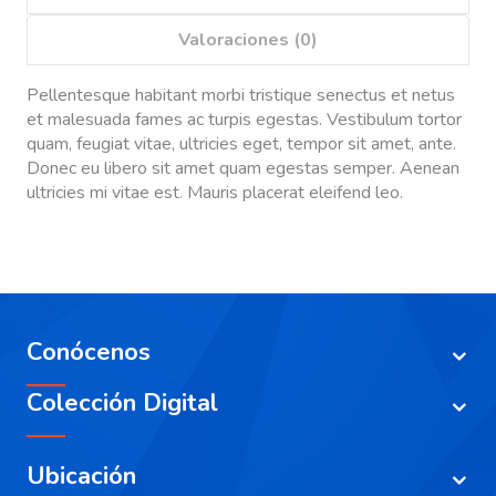
Valoraciones (0)
Pellentesque habitant morbi tristique senectus et netus
et malesuada fames ac turpis egestas. Vestibulum tortor
quam, feugiat vitae, ultricies eget, tempor sit amet, ante.
Donec eu libero sit amet quam egestas semper. Aenean
ultricies mi vitae est. Mauris placerat eleifend leo.
Conócenos
Colección Digital
Ubicación